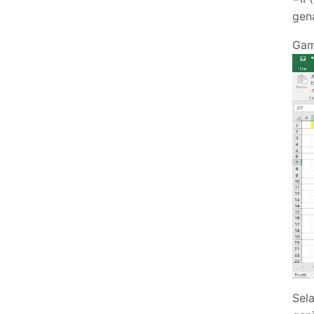
gen
Gam
Sel