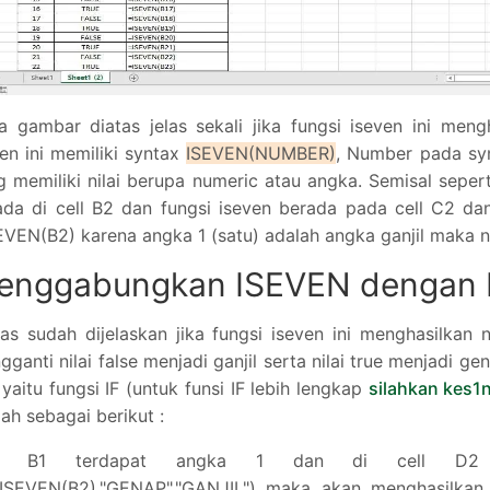
a gambar diatas jelas sekali jika fungsi iseven ini mengh
en ini memiliki syntax
ISEVEN(NUMBER)
, Number pada syn
g memiliki nilai berupa numeric atau angka. Semisal seper
ada di cell B2 dan fungsi iseven berada pada cell C2 dan 
EVEN(B2) karena angka 1 (satu) adalah angka ganjil maka ni
enggabungkan ISEVEN dengan F
tas sudah dijelaskan jika fungsi iseven ini menghasilkan 
ganti nilai false menjadi ganjil serta nilai true menjadi g
 yaitu fungsi IF (untuk funsi IF lebih lengkap
silahkan kes1n
ah sebagai berikut :
ll B1 terdapat angka 1 dan di cell D2 
(ISEVEN(B2),"GENAP","GANJIL") maka akan menghasilkan ga