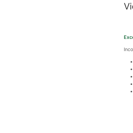
Vi
Exce
Inc