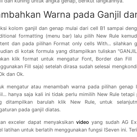
jil dan kuning untuk angka genap, berikut langkahnya.
ambahkan Warna pada Ganjil da
ksi kolom ganjil dan genap mulai dari cell B1 sampai dengan
ditional formatting (menu bar) lalu pilih New Rule kemudi
tent dan pada pilihan Format only cells With... silahkan
udian di kotak formula yang ditampilkan tuliskan "GANJIL"
ahkan klik format untuk mengatur Font, Border dan Fill 
ggunakan Fill saja) setelah dirasa sudah selesai mengkondi
Ok dan Ok.
uk mengatur atau menambah warna pada pilihan genap 
il... hanya saja kali ini tidak perlu mimilih New Rule tetap
g ditampilkan barulah klik New Rule, untuk selanjut
aturan pada ganjil diatas.
an exceler dapat menyaksikan
video
yang sudah AG Exc
l latihan untuk berlatih menggunakan fungsi ISeven ini. Ter