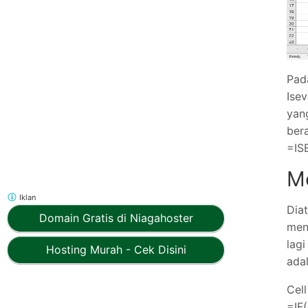
Pad
Isev
yan
ber
=IS
M
Iklan
Dia
Domain Gratis di Niagahoster
meng
lagi
Hosting Murah - Cek Disini
adal
Ce
=IF