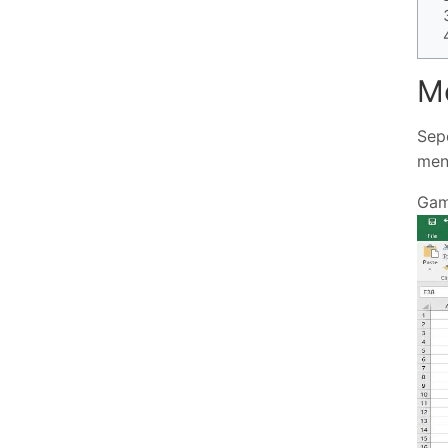
M
Sep
mena
Gam