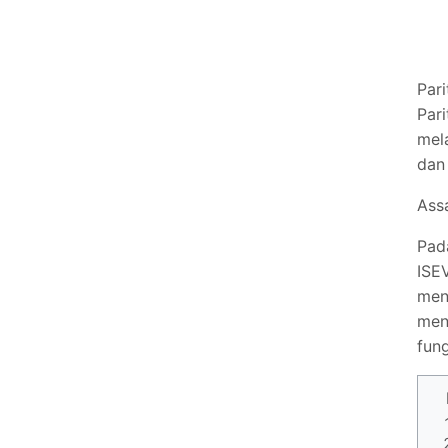
Pari
Par
mel
dan
Ass
Pad
ISE
men
men
fung