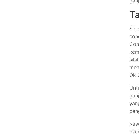
gan
T
Sele
con
Con
kem
sil
men
Ok 
Unt
ganj
yan
peng
Kaw
exce