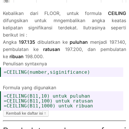
Kebalikan dari FLOOR, untuk formula
CEILING
difungsikan untuk mngembalikan angka keatas
kelipatan signifikansi terdekat. Ilutrasinya seperti
berikut ini :
Angka
197.135
dibulatkan ke
puluhan
menjadi 197.140,
pembulatan ke
ratusan
197.200, dan pembulatan
ke
ribuan
198.000.
Penulisan syntaxnya
=CEILING(number,siginificance)
Formula yang digunakan
=CEILING(B11,10) untuk puluhan
=CEILING(B11,100) untuk ratusan
=CEILING(B11,1000) untuk ribuan
Kembali ke daftar isi ↑